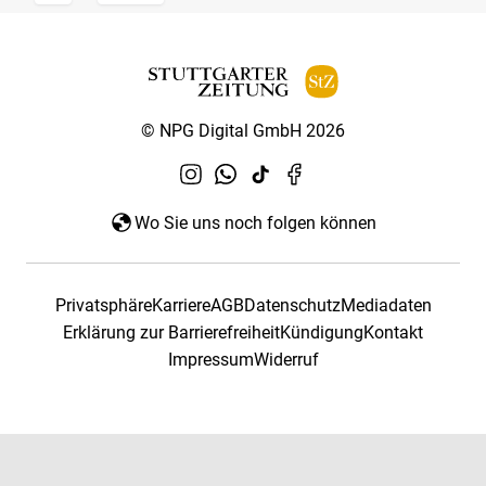
© NPG Digital GmbH 2026
Wo Sie uns noch folgen können
Privatsphäre
Karriere
AGB
Datenschutz
Mediadaten
Erklärung zur Barrierefreiheit
Kündigung
Kontakt
Impressum
Widerruf