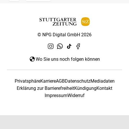
© NPG Digital GmbH 2026
Wo Sie uns noch folgen können
Privatsphäre
Karriere
AGB
Datenschutz
Mediadaten
Erklärung zur Barrierefreiheit
Kündigung
Kontakt
Impressum
Widerruf