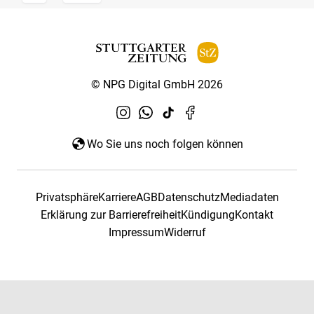
© NPG Digital GmbH 2026
Wo Sie uns noch folgen können
Privatsphäre
Karriere
AGB
Datenschutz
Mediadaten
Erklärung zur Barrierefreiheit
Kündigung
Kontakt
Impressum
Widerruf