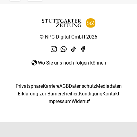
© NPG Digital GmbH 2026
Wo Sie uns noch folgen können
Privatsphäre
Karriere
AGB
Datenschutz
Mediadaten
Erklärung zur Barrierefreiheit
Kündigung
Kontakt
Impressum
Widerruf