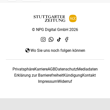
© NPG Digital GmbH 2026
Wo Sie uns noch folgen können
Privatsphäre
Karriere
AGB
Datenschutz
Mediadaten
Erklärung zur Barrierefreiheit
Kündigung
Kontakt
Impressum
Widerruf