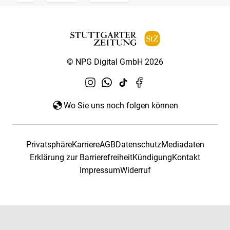
© NPG Digital GmbH 2026
Wo Sie uns noch folgen können
Privatsphäre
Karriere
AGB
Datenschutz
Mediadaten
Erklärung zur Barrierefreiheit
Kündigung
Kontakt
Impressum
Widerruf