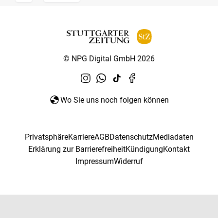
© NPG Digital GmbH 2026
Wo Sie uns noch folgen können
Privatsphäre
Karriere
AGB
Datenschutz
Mediadaten
Erklärung zur Barrierefreiheit
Kündigung
Kontakt
Impressum
Widerruf