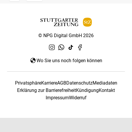
© NPG Digital GmbH 2026
Wo Sie uns noch folgen können
Privatsphäre
Karriere
AGB
Datenschutz
Mediadaten
Erklärung zur Barrierefreiheit
Kündigung
Kontakt
Impressum
Widerruf