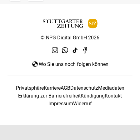
© NPG Digital GmbH 2026
Wo Sie uns noch folgen können
Privatsphäre
Karriere
AGB
Datenschutz
Mediadaten
Erklärung zur Barrierefreiheit
Kündigung
Kontakt
Impressum
Widerruf