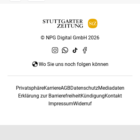
© NPG Digital GmbH 2026
Wo Sie uns noch folgen können
Privatsphäre
Karriere
AGB
Datenschutz
Mediadaten
Erklärung zur Barrierefreiheit
Kündigung
Kontakt
Impressum
Widerruf