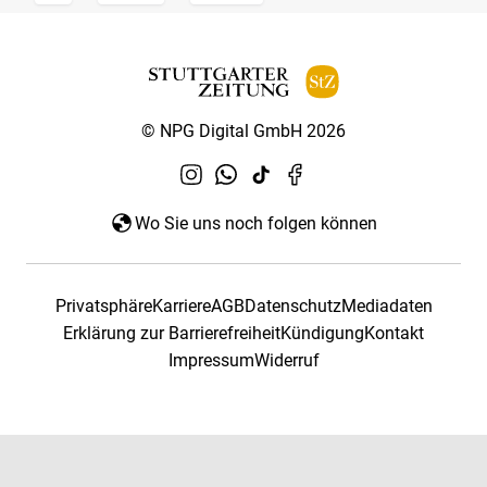
© NPG Digital GmbH 2026
Wo Sie uns noch folgen können
Privatsphäre
Karriere
AGB
Datenschutz
Mediadaten
Erklärung zur Barrierefreiheit
Kündigung
Kontakt
Impressum
Widerruf