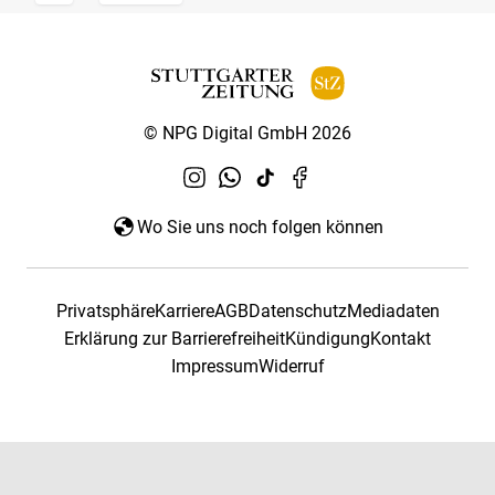
© NPG Digital GmbH 2026
Wo Sie uns noch folgen können
Privatsphäre
Karriere
AGB
Datenschutz
Mediadaten
Erklärung zur Barrierefreiheit
Kündigung
Kontakt
Impressum
Widerruf