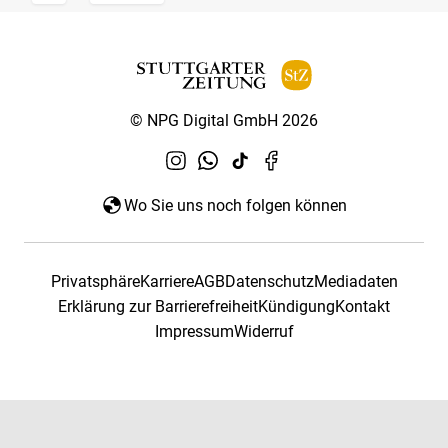
© NPG Digital GmbH 2026
Wo Sie uns noch folgen können
Privatsphäre
Karriere
AGB
Datenschutz
Mediadaten
Erklärung zur Barrierefreiheit
Kündigung
Kontakt
Impressum
Widerruf