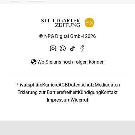
© NPG Digital GmbH 2026
Wo Sie uns noch folgen können
Privatsphäre
Karriere
AGB
Datenschutz
Mediadaten
Erklärung zur Barrierefreiheit
Kündigung
Kontakt
Impressum
Widerruf