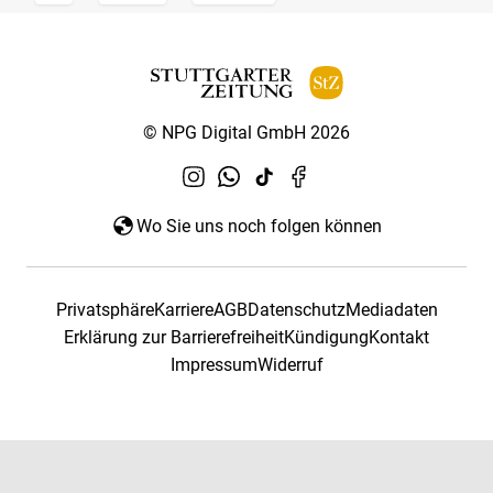
© NPG Digital GmbH 2026
Wo Sie uns noch folgen können
Privatsphäre
Karriere
AGB
Datenschutz
Mediadaten
Erklärung zur Barrierefreiheit
Kündigung
Kontakt
Impressum
Widerruf