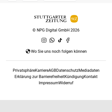
© NPG Digital GmbH 2026
Wo Sie uns noch folgen können
Privatsphäre
Karriere
AGB
Datenschutz
Mediadaten
Erklärung zur Barrierefreiheit
Kündigung
Kontakt
Impressum
Widerruf