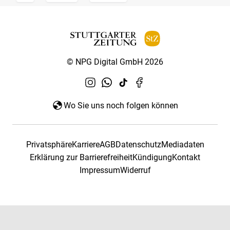
© NPG Digital GmbH 2026
Wo Sie uns noch folgen können
Privatsphäre
Karriere
AGB
Datenschutz
Mediadaten
Erklärung zur Barrierefreiheit
Kündigung
Kontakt
Impressum
Widerruf