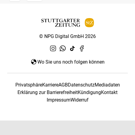
© NPG Digital GmbH 2026
Wo Sie uns noch folgen können
Privatsphäre
Karriere
AGB
Datenschutz
Mediadaten
Erklärung zur Barrierefreiheit
Kündigung
Kontakt
Impressum
Widerruf