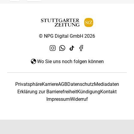
© NPG Digital GmbH 2026
Wo Sie uns noch folgen können
Privatsphäre
Karriere
AGB
Datenschutz
Mediadaten
Erklärung zur Barrierefreiheit
Kündigung
Kontakt
Impressum
Widerruf