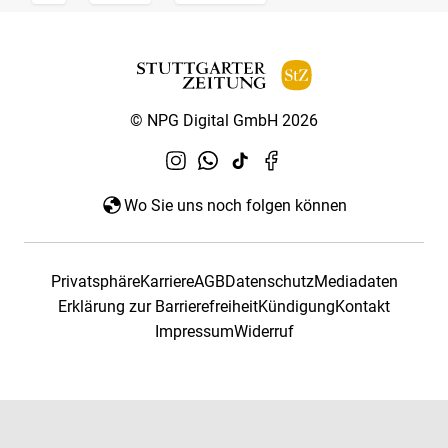
© NPG Digital GmbH 2026
Wo Sie uns noch folgen können
Privatsphäre
Karriere
AGB
Datenschutz
Mediadaten
Erklärung zur Barrierefreiheit
Kündigung
Kontakt
Impressum
Widerruf