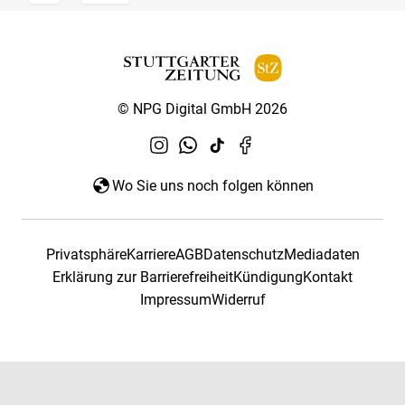
© NPG Digital GmbH 2026
Wo Sie uns noch folgen können
Privatsphäre
Karriere
AGB
Datenschutz
Mediadaten
Erklärung zur Barrierefreiheit
Kündigung
Kontakt
Impressum
Widerruf