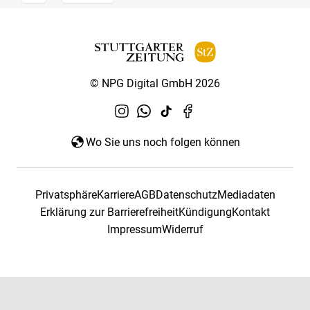
© NPG Digital GmbH 2026
Wo Sie uns noch folgen können
Privatsphäre
Karriere
AGB
Datenschutz
Mediadaten
Erklärung zur Barrierefreiheit
Kündigung
Kontakt
Impressum
Widerruf