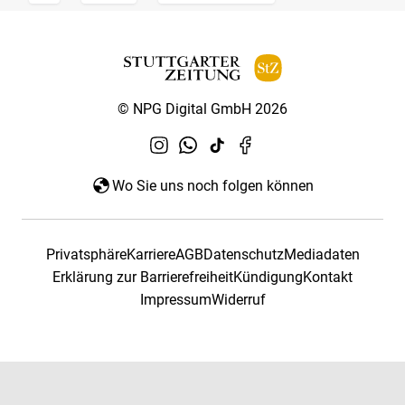
© NPG Digital GmbH 2026
Wo Sie uns noch folgen können
Privatsphäre
Karriere
AGB
Datenschutz
Mediadaten
Erklärung zur Barrierefreiheit
Kündigung
Kontakt
Impressum
Widerruf