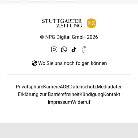
© NPG Digital GmbH 2026
Wo Sie uns noch folgen können
Privatsphäre
Karriere
AGB
Datenschutz
Mediadaten
Erklärung zur Barrierefreiheit
Kündigung
Kontakt
Impressum
Widerruf