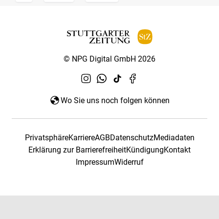
© NPG Digital GmbH 2026
Wo Sie uns noch folgen können
Privatsphäre
Karriere
AGB
Datenschutz
Mediadaten
Erklärung zur Barrierefreiheit
Kündigung
Kontakt
Impressum
Widerruf