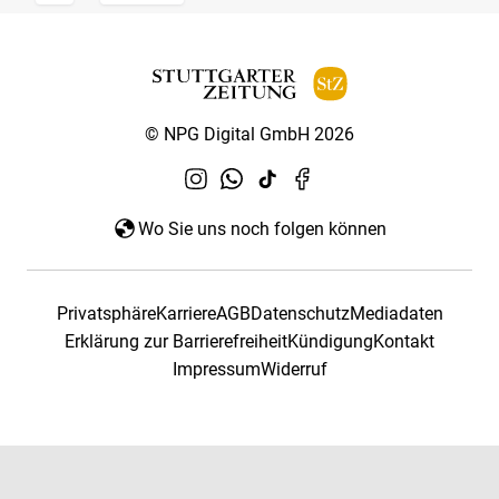
© NPG Digital GmbH 2026
Wo Sie uns noch folgen können
Privatsphäre
Karriere
AGB
Datenschutz
Mediadaten
Erklärung zur Barrierefreiheit
Kündigung
Kontakt
Impressum
Widerruf