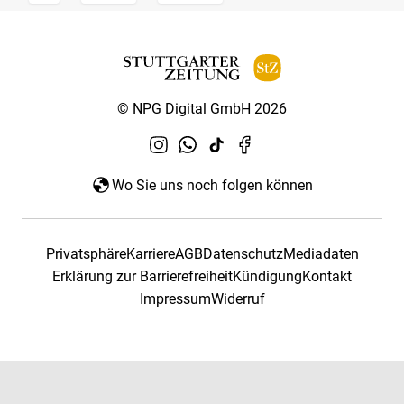
© NPG Digital GmbH 2026
Wo Sie uns noch folgen können
Privatsphäre
Karriere
AGB
Datenschutz
Mediadaten
Erklärung zur Barrierefreiheit
Kündigung
Kontakt
Impressum
Widerruf