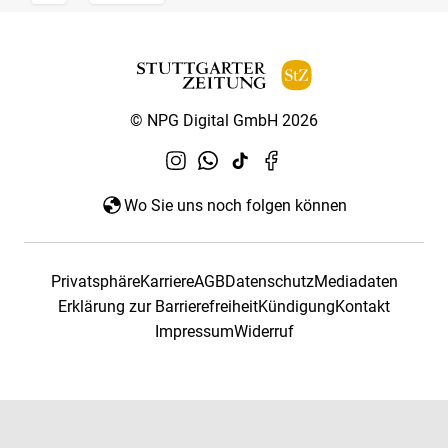
© NPG Digital GmbH 2026
Wo Sie uns noch folgen können
Privatsphäre
Karriere
AGB
Datenschutz
Mediadaten
Erklärung zur Barrierefreiheit
Kündigung
Kontakt
Impressum
Widerruf