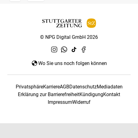
© NPG Digital GmbH 2026
Wo Sie uns noch folgen können
Privatsphäre
Karriere
AGB
Datenschutz
Mediadaten
Erklärung zur Barrierefreiheit
Kündigung
Kontakt
Impressum
Widerruf