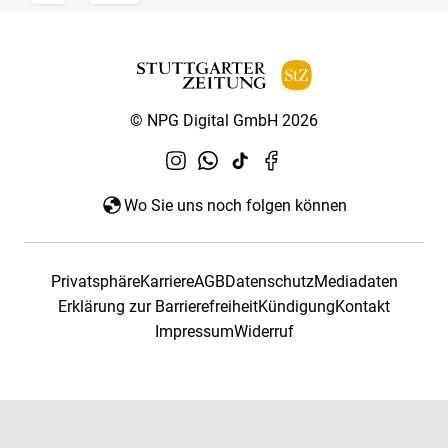
© NPG Digital GmbH 2026
Wo Sie uns noch folgen können
Privatsphäre
Karriere
AGB
Datenschutz
Mediadaten
Erklärung zur Barrierefreiheit
Kündigung
Kontakt
Impressum
Widerruf