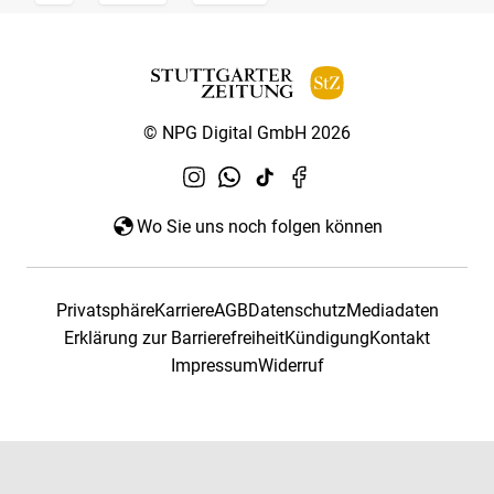
© NPG Digital GmbH 2026
Wo Sie uns noch folgen können
Privatsphäre
Karriere
AGB
Datenschutz
Mediadaten
Erklärung zur Barrierefreiheit
Kündigung
Kontakt
Impressum
Widerruf