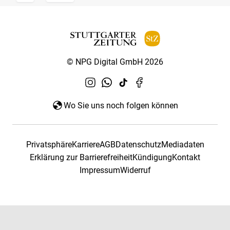
© NPG Digital GmbH 2026
Wo Sie uns noch folgen können
Privatsphäre
Karriere
AGB
Datenschutz
Mediadaten
Erklärung zur Barrierefreiheit
Kündigung
Kontakt
Impressum
Widerruf