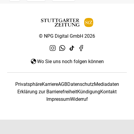
© NPG Digital GmbH 2026
Wo Sie uns noch folgen können
Privatsphäre
Karriere
AGB
Datenschutz
Mediadaten
Erklärung zur Barrierefreiheit
Kündigung
Kontakt
Impressum
Widerruf