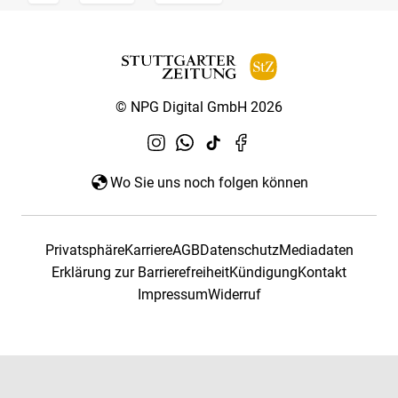
© NPG Digital GmbH 2026
Wo Sie uns noch folgen können
Privatsphäre
Karriere
AGB
Datenschutz
Mediadaten
Erklärung zur Barrierefreiheit
Kündigung
Kontakt
Impressum
Widerruf