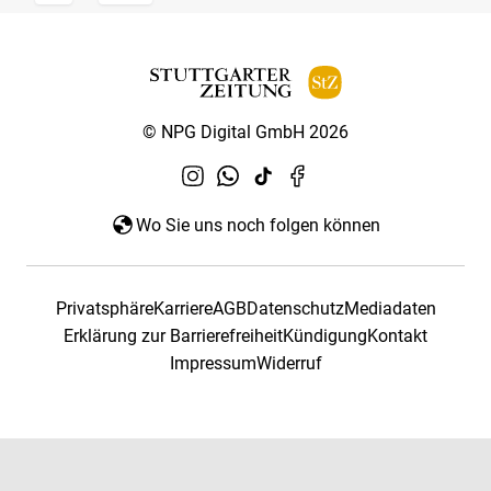
© NPG Digital GmbH 2026
Wo Sie uns noch folgen können
Privatsphäre
Karriere
AGB
Datenschutz
Mediadaten
Erklärung zur Barrierefreiheit
Kündigung
Kontakt
Impressum
Widerruf