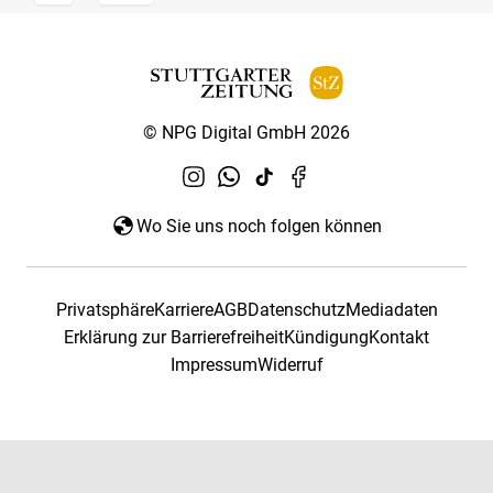
© NPG Digital GmbH 2026
Wo Sie uns noch folgen können
Privatsphäre
Karriere
AGB
Datenschutz
Mediadaten
Erklärung zur Barrierefreiheit
Kündigung
Kontakt
Impressum
Widerruf