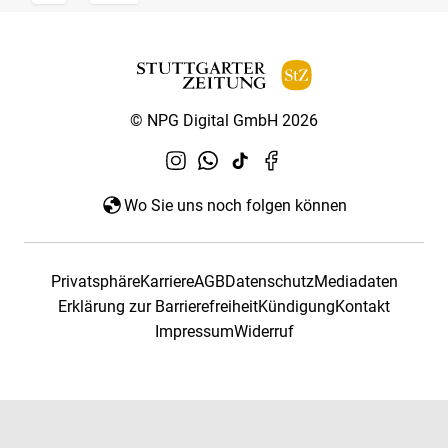
© NPG Digital GmbH 2026
Wo Sie uns noch folgen können
Privatsphäre
Karriere
AGB
Datenschutz
Mediadaten
Erklärung zur Barrierefreiheit
Kündigung
Kontakt
Impressum
Widerruf