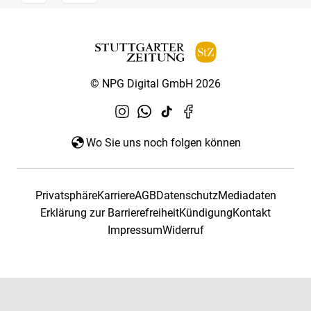
© NPG Digital GmbH 2026
Wo Sie uns noch folgen können
Privatsphäre
Karriere
AGB
Datenschutz
Mediadaten
Erklärung zur Barrierefreiheit
Kündigung
Kontakt
Impressum
Widerruf