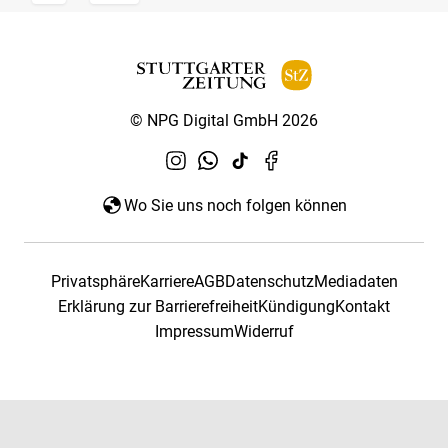
© NPG Digital GmbH 2026
Wo Sie uns noch folgen können
Privatsphäre
Karriere
AGB
Datenschutz
Mediadaten
Erklärung zur Barrierefreiheit
Kündigung
Kontakt
Impressum
Widerruf