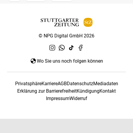
© NPG Digital GmbH 2026
Wo Sie uns noch folgen können
Privatsphäre
Karriere
AGB
Datenschutz
Mediadaten
Erklärung zur Barrierefreiheit
Kündigung
Kontakt
Impressum
Widerruf