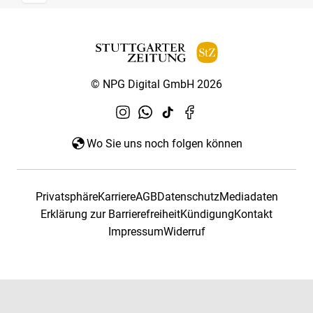
© NPG Digital GmbH 2026
Wo Sie uns noch folgen können
Privatsphäre
Karriere
AGB
Datenschutz
Mediadaten
Erklärung zur Barrierefreiheit
Kündigung
Kontakt
Impressum
Widerruf