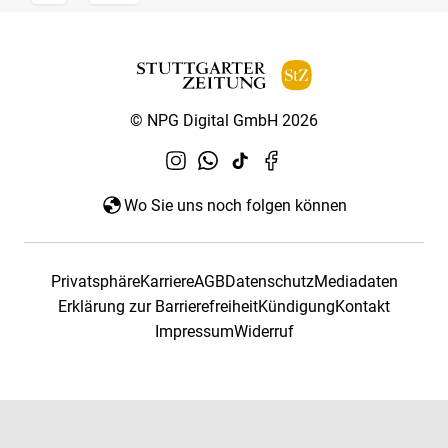
© NPG Digital GmbH 2026
Wo Sie uns noch folgen können
Privatsphäre
Karriere
AGB
Datenschutz
Mediadaten
Erklärung zur Barrierefreiheit
Kündigung
Kontakt
Impressum
Widerruf