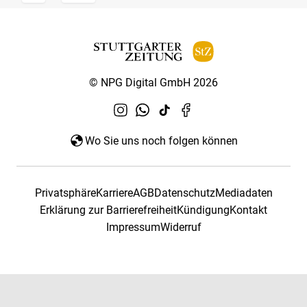
© NPG Digital GmbH 2026
Wo Sie uns noch folgen können
Privatsphäre
Karriere
AGB
Datenschutz
Mediadaten
Erklärung zur Barrierefreiheit
Kündigung
Kontakt
Impressum
Widerruf