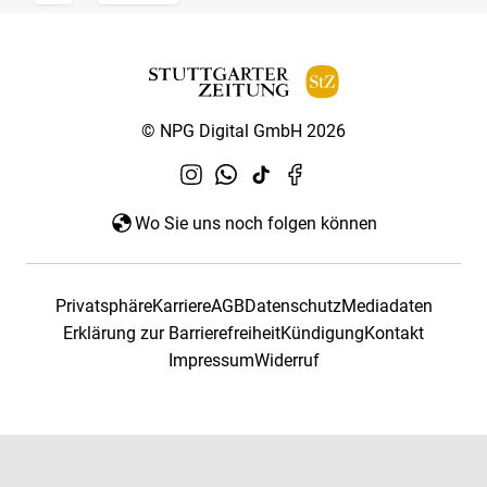
© NPG Digital GmbH 2026
Wo Sie uns noch folgen können
Privatsphäre
Karriere
AGB
Datenschutz
Mediadaten
Erklärung zur Barrierefreiheit
Kündigung
Kontakt
Impressum
Widerruf