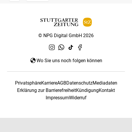
© NPG Digital GmbH 2026
Wo Sie uns noch folgen können
Privatsphäre
Karriere
AGB
Datenschutz
Mediadaten
Erklärung zur Barrierefreiheit
Kündigung
Kontakt
Impressum
Widerruf