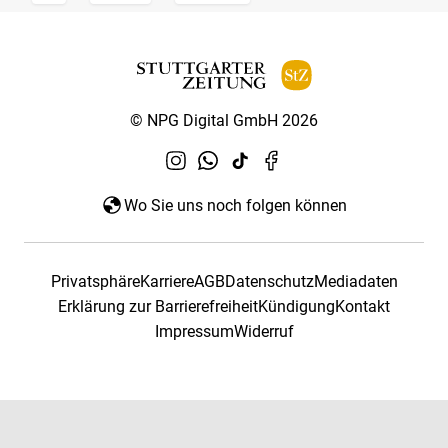
© NPG Digital GmbH 2026
Wo Sie uns noch folgen können
Privatsphäre
Karriere
AGB
Datenschutz
Mediadaten
Erklärung zur Barrierefreiheit
Kündigung
Kontakt
Impressum
Widerruf