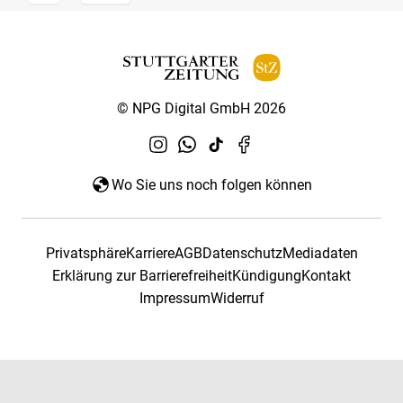
© NPG Digital GmbH 2026
Wo Sie uns noch folgen können
Privatsphäre
Karriere
AGB
Datenschutz
Mediadaten
Erklärung zur Barrierefreiheit
Kündigung
Kontakt
Impressum
Widerruf