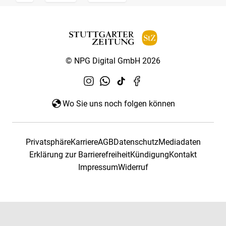
© NPG Digital GmbH 2026
Wo Sie uns noch folgen können
Privatsphäre
Karriere
AGB
Datenschutz
Mediadaten
Erklärung zur Barrierefreiheit
Kündigung
Kontakt
Impressum
Widerruf