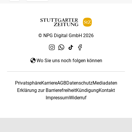
© NPG Digital GmbH 2026
Wo Sie uns noch folgen können
Privatsphäre
Karriere
AGB
Datenschutz
Mediadaten
Erklärung zur Barrierefreiheit
Kündigung
Kontakt
Impressum
Widerruf