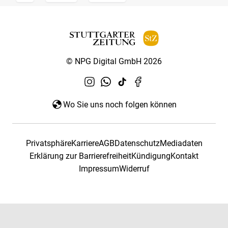
© NPG Digital GmbH 2026
Wo Sie uns noch folgen können
Privatsphäre
Karriere
AGB
Datenschutz
Mediadaten
Erklärung zur Barrierefreiheit
Kündigung
Kontakt
Impressum
Widerruf